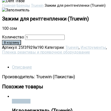
Главная
Бренды
Truewin
Зажим для рентгенпленки (Truewin)
Зажим для рентгенпленки (Truewin)
100
сом
Количество
В корзину
Артикул:
25f3f929a190
Категории:
Truewin
,
Инструменты
,
Пленка, реактивы и проявочное оборудование
Описание
Производитель: Truewin (Пакистан)
Похожие товары
В корзину
Иглодержатель (Truewin)