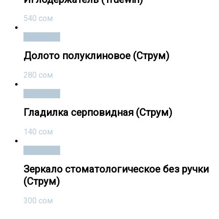
540
сом
В корзину
Долото полуклиновое (Струм)
280
сом
В корзину
Гладилка серповидная (Струм)
140
сом
В корзину
Зеркало стоматологическое без ручки
(Струм)
300
сом