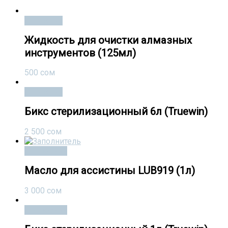
В корзину
Жидкость для очистки алмазных
инструментов (125мл)
500
сом
В корзину
Бикс стерилизационный 6л (Truewin)
2 500
сом
Подробнее
Масло для ассистины LUB919 (1л)
3 000
сом
Подробнее