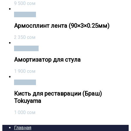
9 500
сом
В корзину
Армосплинт лента (90×3×0.25мм)
2 350
сом
Подробнее
Амортизатор для стула
1 900
сом
В корзину
Кисть для реставрации (Браш)
Tokuyama
1 000
сом
Главная