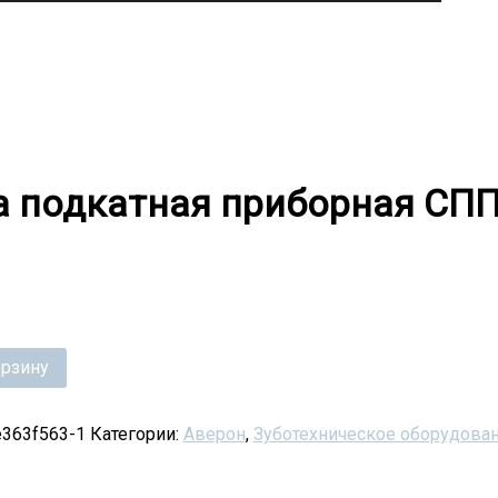
а подкатная приборная СПП
орзину
e363f563-1
Категории:
Аверон
,
Зуботехническое оборудова