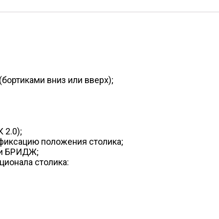
(бортиками вниз или вверх);
2.0);
фиксацию положения столика;
ми БРИДЖ;
ионала столика: