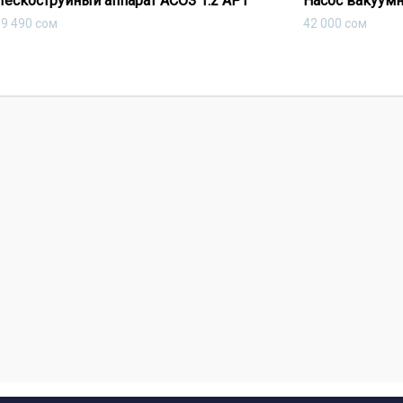
Пескоструйный аппарат АСОЗ 1.2 АРТ
Насос вакуумн
69 490
сом
42 000
сом