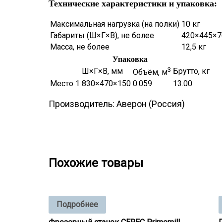
Технические характериcтики и упаковка:
Максимальная нагрузка (на полки)
10 кг
Габариты (Ш×Г×В), не более
420×445×7
Масса, не более
12,5 кг
Упаковка
3
Ш×Г×В, мм
Брутто, кг
Объём, м
Место 1
830×470×150
0.059
13.00
Производитель: Аверон (Россия)
Столик подкатной приборный СПП 1.1 М
Похожие товары
Подробнее