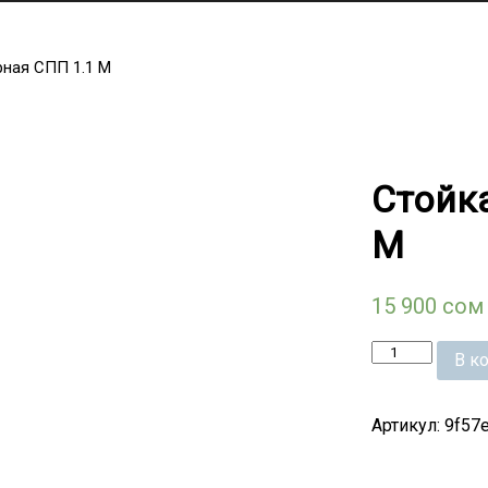
рная СПП 1.1 М
Стойк
М
15 900
сом
Количество
В к
Артикул:
9f57