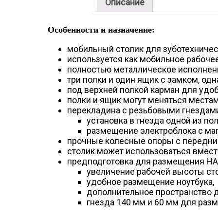
Описание
Особенности и назначение:
мобильный столик для зуботехничес
используется как мобильное рабочее
полностью металлическое исполнени
три полки и один ящик с замком, одн
под верхней полкой карман для удоб
полки и ящик могут меняться местам
перекладина с резьбовыми гнездами
установка в гнезда одной из п
размещение электроблока с ма
прочные колесные опоры с передни
столик может использоваться вмес
предподготовка для размещения НА
увеличение рабочей высоты сто
удобное размещение ноутбука,
дополнительное пространство д
гнезда 140 мм и 60 мм для ра