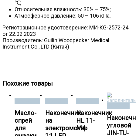
℃;
Относительная влажность: 30% – 75%;
Атмосферное давление: 50 – 106 кПа.
Регистрационное удостоверение: МИ-KG-2572-24
от 22.02.2023
Производитель: Guilin Woodpecker Medical
Instrument Co., LTD (Китай)
аэр-профи, аэр профи, аэр-флоу, аэр флоу, аир, аир-
флоу, айр, айр-флоу, эйр, эйр-флоу, эир, эир-флоу, air
flow, air-flow
Похожие товары
Подробнее
В корзину
В корзину
В корзину
Масло-
Наконечник
Наконечник
Наконечн
спрей
на
HL 11-
угловой
для
электромотор
M4
JIN-TU-
смазки
1:1 LED