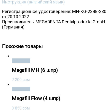
Инструкция (английский язык)
Регистрационное удостоверение:
МИ-KG-2348-230
от 20.10.2022
Производитель: MEGADENTA Dentalprodukte GmbH
(Германия)
С- Bond (Мегадента), c- bond, c-бонд, бонд, с-бонд
Похожие товары
В корзину
Megafill MH (6 шпр)
7 200
сом
В корзину
Megafill Flow (4 шпр)
3 850
сом