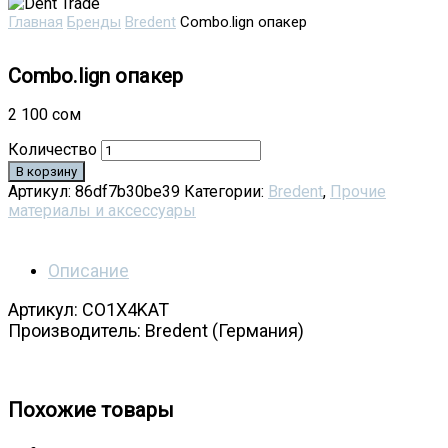
Главная
Бренды
Bredent
Combo.lign опакер
Combo.lign опакер
2 100
сом
Количество
В корзину
Артикул:
86df7b30be39
Категории:
Bredent
,
Прочие
материалы и аксессуары
Описание
Артикул: CO1X4KAT
Производитель: Bredent (Германия)
Combo.lign , опакер CO1X4KAT Бредент
Похожие товары