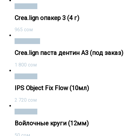
В корзину
Crea.lign опакер 3 (4 г)
965
сом
Подробнее
Crea.lign паста дентин А3 (под заказ)
1 800
сом
В корзину
IPS Object Fix Flow (10мл)
2 720
сом
В корзину
Войлочные круги (12мм)
50
сом