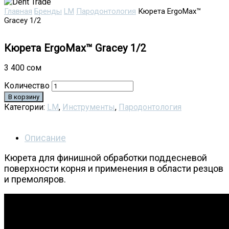
Главная
Бренды
LM
Пародонтология
Кюрета ErgoMax™
Gracey 1/2
Кюрета ErgoMax™ Gracey 1/2
3 400
сом
Количество
В корзину
Категории:
LM
,
Инструменты
,
Пародонтология
Описание
Кюрета для финишной обработки поддесневой
поверхности корня и применения в области резцов
и премоляров.