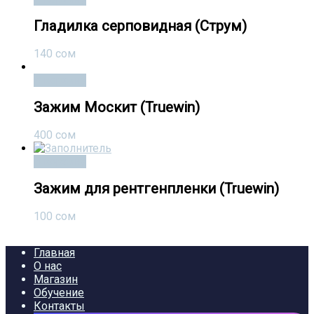
Гладилка серповидная (Струм)
140
сом
В корзину
Зажим Москит (Truewin)
400
сом
В корзину
Зажим для рентгенпленки (Truewin)
100
сом
Главная
О нас
Магазин
Обучение
Контакты