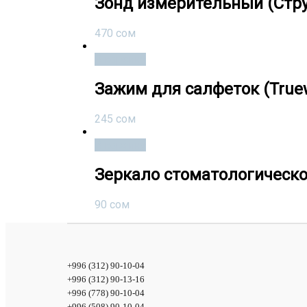
Зонд измерительный (Стр
470
сом
В корзину
Зажим для салфеток (True
245
сом
В корзину
Зеркало стоматологическое
90
сом
+996 (312) 90-10-04
+996 (312) 90-13-16
+996 (778) 90-10-04
+996 (508) 90-10-04