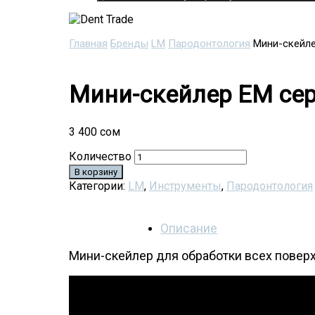
Главная
Бренды
LM
Пародонтология
Мини-скейл
Мини-скейлер EM се
3 400
сом
Количество
В корзину
Категории:
LM
,
Инструменты
,
Пародонтология
Описание
Мини-скейлер для обработки всех поверх