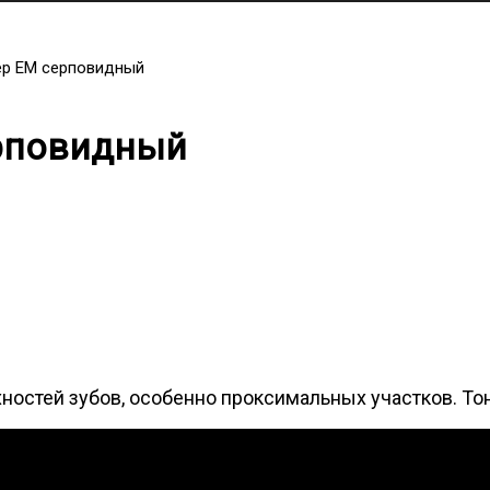
ер EM серповидный
рповидный
ностей зубов, особенно проксимальных участков. То