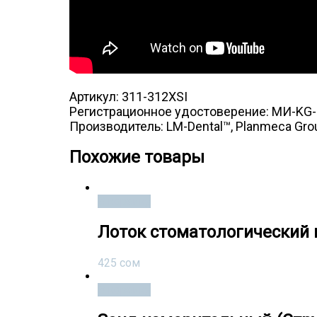
Артикул: 311-312XSI
Регистрационное удостоверение: МИ-KG-4
Производитель: LM-Dental™, Planmeca Gr
Похожие товары
В корзину
Лоток стоматологический 
425
сом
В корзину