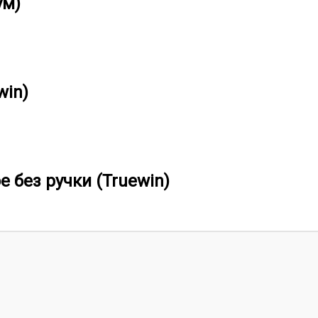
ум)
win)
 без ручки (Truewin)