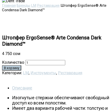
Главная
Бренды
LM
Реставрация
Штопфер ErgoSense® Arte
Condensa Dark Diamond™
Штопфер ErgoSense® Arte Condensa Dark
Diamond™
4 750
сом
Количество
В корзину
Категории:
LM
,
Инструменты
,
Реставрация
Описание
Изогнутые стержни обеспечивают свободный
доступ ко всем полостям.
Имеет два варианта рабочей части: толстую и