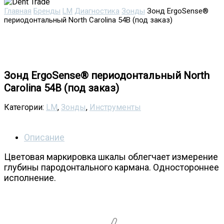
Главная
Бренды
LM
Диагностика
Зонды
Зонд ErgoSense®
периодонтальный North Carolina 54B (под заказ)
Зонд ErgoSense® периодонтальный North
Carolina 54B (под заказ)
Категории:
LM
,
Зонды
,
Инструменты
Описание
Цветовая маркировка шкалы облегчает измерение
глубины пародонтального кармана. Одностороннее
исполнение.