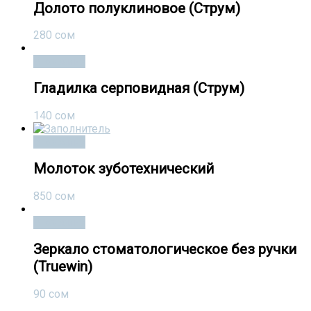
Долото полуклиновое (Струм)
280
сом
В корзину
Гладилка серповидная (Струм)
140
сом
В корзину
Молоток зуботехнический
850
сом
В корзину
Зеркало стоматологическое без ручки
(Truewin)
90
сом