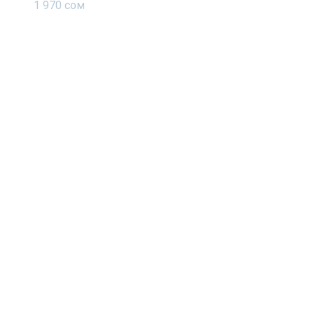
1 970
сом
Главная
О нас
Магазин
Обучение
Контакты
Акции