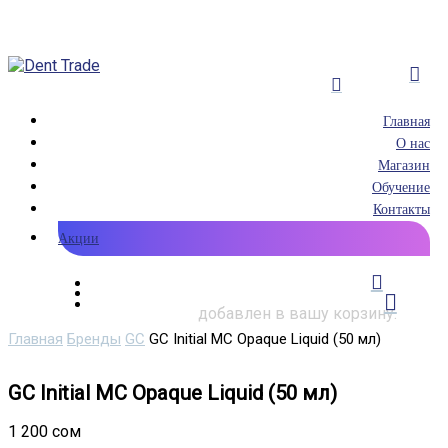
Главная
О нас
Нажмите ESC для закрытия окна
Магазин
Обучение
Контакты
Акции
добавлен в вашу корзину.
Главная
Бренды
GC
GC Initial MC Opaque Liquid (50 мл)
GC Initial MC Opaque Liquid (50 мл)
1 200
сом