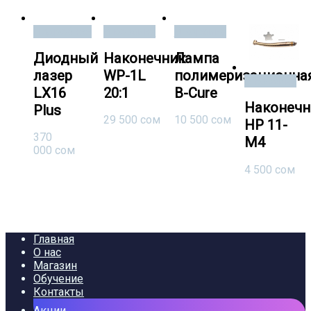
Подробнее
В корзину
В корзину
Диодный
Наконечник
Лампа
лазер
WP-1L
полимеризационна
В корзину
LX16
20:1
B-Cure
Наконечн
Plus
29 500
сом
10 500
сом
HP 11-
370
M4
000
сом
4 500
сом
Главная
О нас
Магазин
Обучение
Контакты
Акции