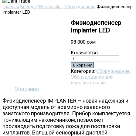
Главная
Бренды
Woodpecker
Оборудование
Физиодиспенсер
Implanter LED
Физиодиспенсер
Implanter LED
98 000
сом
Количество
В корзину
Категории:
Оборудование
,
Оборудование для
имплантологии
Описание
Физиодиспенсер IMPLANTER – новая надежная и
доступная модель от всемирно извесного
азиатского производителя. Прибор комплектуется
понижающим наконечником, позволяет
производить подготовку ложа для постановки
имплантов. Большой сенсорный дисплей