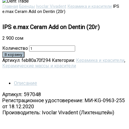
Главная
Бренды
Ivoclar Vivadent
Керамика и красители
IPS
e.max Ceram Add on Dentin (20г)
IPS e.max Ceram Add on Dentin (20г)
2 900
сом
Количество
В корзину
Артикул:
feb80a70f294
Категории:
Керамика и красители
,
Керамические массы и красители
Описание
Артикул: 597048
Регистрационное удостоверение: МИ-KG-0963-255
от 18.12.2020
Производитель: Ivoclar Vivadent (Лихтенштейн)
IPS e.max Ceram Add on, 20 гр. Дентин