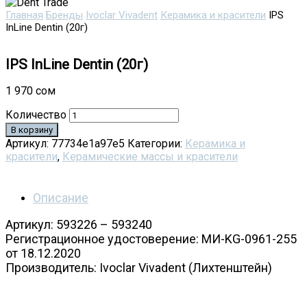
Главная
Бренды
Ivoclar Vivadent
Керамика и красители
IPS
InLine Dentin (20г)
IPS InLine Dentin (20г)
1 970
сом
Количество
В корзину
Артикул:
77734e1a97e5
Категории:
Керамика и
красители
,
Керамические массы и красители
Описание
Артикул: 593226 – 593240
Регистрационное удостоверение: МИ-KG-0961-255
от 18.12.2020
Производитель: Ivoclar Vivadent (Лихтенштейн)
IPS InLine дентин 20 гр