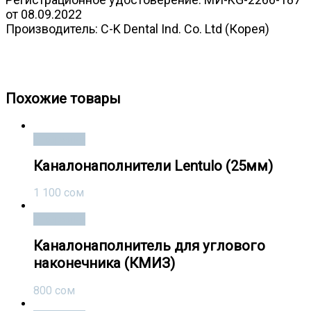
от 08.09.2022
Производитель: C-K Dental Ind. Co. Ltd (Корея)
Игла для промывания каналов C-K JECT с двумя
отверстиями, эндоигл, эндо
Похожие товары
В корзину
Каналонаполнители Lentulo (25мм)
1 100
сом
В корзину
Каналонаполнитель для углового
наконечника (КМИЗ)
800
сом