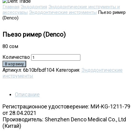
Главная
Эндодонтия
Эндодонтические инструменты и
аксессуары
Эндодонтические инструменты
Пьезо ример
(Denco)
Пьезо ример (Denco)
80
сом
Количество
В корзину
Артикул:
6b10bfbdf104
Категория:
Эндодонтические
инструменты
Описание
Регистрационное удостоверение: МИ-KG-1211-79
от 28.04.2021
Производитель: Shenzhen Denco Medical Co., Ltd
(Китай)
Пьезо ример Denco