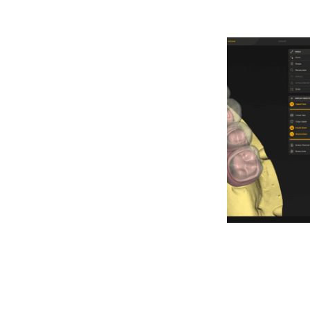
устойчивости
Многослойная десна для отделения
каркаса с элементом десны от
винирных конструкций при дизайне
мостовидных протезов с участием
десны.