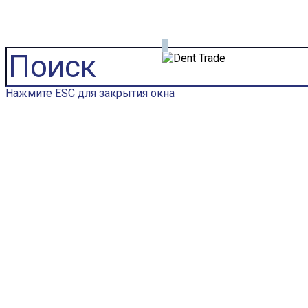
Главная
Бренды
Dentsply
Оборудование
0
CAD/CAM система для зуботехнической
лаборатории
Нажмите ESC для закрытия окна
CAD/CAM система для
зуботехнической лаборатории
Категории:
CAD/CAM оборудование
,
Зуботехническое оборудование
,
Оборудование