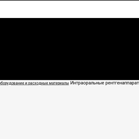
наппараты
Интраоральные рентгенаппара
оборудование и расходные материалы