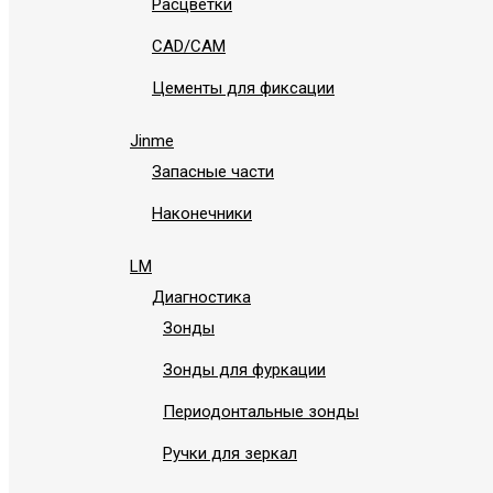
Расцветки
СAD/CAM
Цементы для фиксации
Jinme
Запасные части
Наконечники
LM
Диагностика
Зонды
Зонды для фуркации
Периодонтальные зонды
Ручки для зеркал