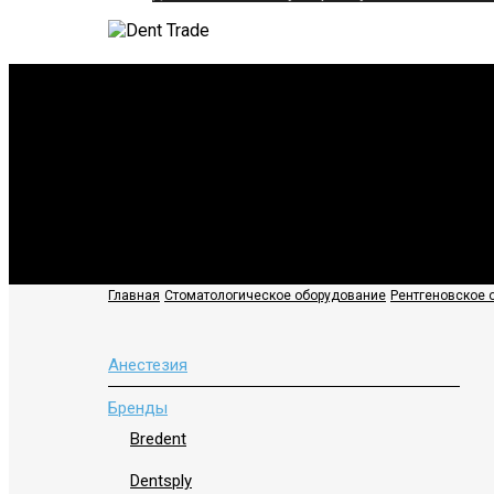
Интраоральные рентге
Главная
Стоматологическое оборудование
Рентгеновское 
Анестезия
Бренды
Bredent
Dentsply