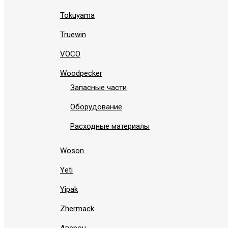
Tokuyama
Truewin
VOCO
Woodpecker
Запасные части
Оборудование
Расходные материалы
Woson
Yeti
Yipak
Zhermack