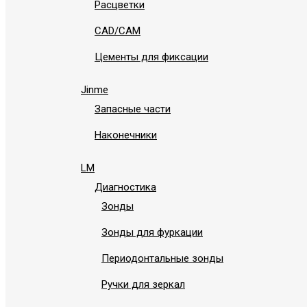
Расцветки
СAD/CAM
Цементы для фиксации
Jinme
Запасные части
Наконечники
LM
Диагностика
Зонды
Зонды для фуркации
Периодонтальные зонды
Ручки для зеркал