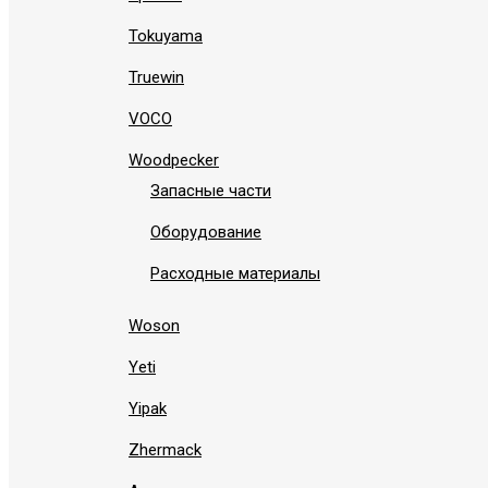
Tokuyama
Truewin
VOCO
Woodpecker
Запасные части
Оборудование
Расходные материалы
Woson
Yeti
Yipak
Zhermack