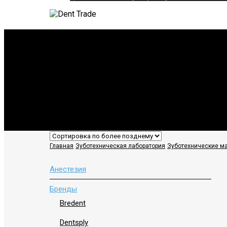
Зубы акриловые
Главная
Зуботехническая лаборатория
Зуботехнические м
Анестезия
Бренды
Bredent
Dentsply