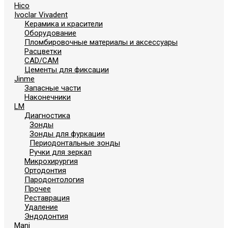
Hico
Ivoclar Vivadent
Керамика и красители
Оборудование
Пломбировочные материалы и аксессуары
Расцветки
СAD/CAM
Цементы для фиксации
Jinme
Запасные части
Наконечники
LM
Диагностика
Зонды
Зонды для фуркации
Периодонтальные зонды
Ручки для зеркал
Микрохирургия
Ортодонтия
Пародонтология
Прочее
Реставрация
Удаление
Эндодонтия
Mani