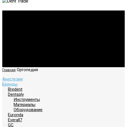
Ортопедия
Ортопедия
Главная
Анестезия
Бренды
Bredent
Dentsply
Инструменты
Материалы
Оборудование
Euronda
Everall7
GC